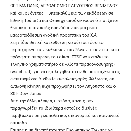
OPTIMA BANK, ΑΕΡΟΔΡΟΜΙΟ ΕΛΕΥΘΕΡΙΟΣ ΒΕΝΙΖΕΛΟΣ,
κα) και οι άνετες – υπερκαλύψεις των εκδόσεων σε
Εθνική Τράπεζα και Cenergy αποδεικνύουν ότι οι ξένοι
θεσμικοί επενδυτές επενδύουν σε μια μεσο-
μακροπρόθεσμη ανοδική προοπτική του Χ.Α.
Στην ίδια θετική κατεύθυνση κινούνται τόσο το
περιεχόμενο των εκθέσεων των ξένων οίκων όσο και
η
πρόσφατη απόφαση του οίκου FTSE να εντάξει το
ελληνικό χρηματιστήριο σε «λίστα παρακολούθησης»
(watch list), για να αξιολογηθεί το αν θα μεταταχθεί στις
αναπτυγμένες διεθνείς κεφαλαιαγορές. Άλλωστε, σε
ανάλογη κίνηση είχε προχωρήσει τον Αύγουστο και ο
S&P Dow Jones.
Από την άλλη πλευρά, ωστόσο, κανείς δεν
παραγνωρίζει το ιδιαίτερα ασταθές διεθνές
περιβάλλον σε γεωπολιτικό, οικονομικό και κοινωνικό
επίπεδο.
Επίσης η μη δυνατότητα της Ευρωπαϊκής Ένωσης να