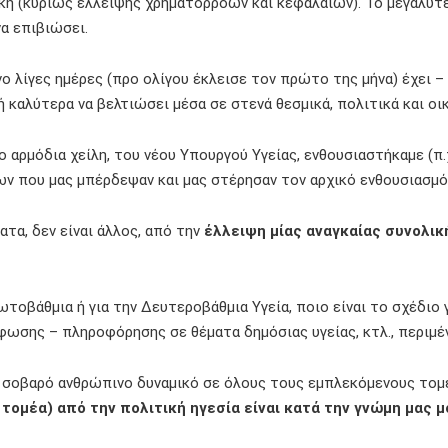
κή (κυρίως έλλειψης χρηματορροών και κεφαλαίων). Το μεγαλύτ
α επιβιώσει.
νο λίγες ημέρες (προ ολίγου έκλεισε τον πρώτο της μήνα) έχει –
 ή καλύτερα να βελτιώσει μέσα σε στενά θεσμικά, πολιτικά και ο
αρμόδια χείλη, του νέου Υπουργού Υγείας, ενθουσιαστήκαμε (π.
ν που μας μπέρδεψαν και μας στέρησαν τον αρχικό ενθουσιασμό
α, δεν είναι άλλος, από την
έλλειψη μίας αναγκαίας συνολικ
Πρωτοβάθμια ή για την Δευτεροβάθμια Υγεία, ποιο είναι το σχέδ
φωσης – πληροφόρησης σε θέματα δημόσιας υγείας, κτλ., περιμέ
αι σοβαρό ανθρώπινο δυναμικό σε όλους τους εμπλεκόμενους τομ
 τομέα) από την πολιτική ηγεσία είναι κατά την γνώμη μας 