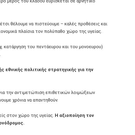
ερο μέρος του κλάδου ευρίσκεται σε αρνητικό
 έτσι θέλουμε να πιστεύουμε – καλές προθέσεις και
ικονομικά πλαίσια τον πολύπαθο χώρο της υγείας.
χ. κατάργηση του πεντάευρου και του μονοευρου)
.
ής εθνικής πολιτικής στρατηγικής για την
ιο για την αντιμετώπιση επιθετικών λοιμώξεων
νουμε χρόνια να απαντηθούν.
είς στον χώρο της υγείας.
Η αξιοποίηση τον
μονόδρομος.